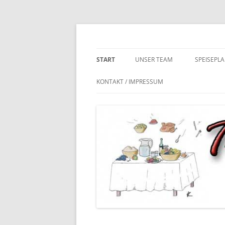
Zum
Inhalt
springen
Tischlein deck dich – das Kita & Schulcateri
stephans-feine-kue
START
UNSER TEAM
SPEISEPLA
KONTAKT / IMPRESSUM