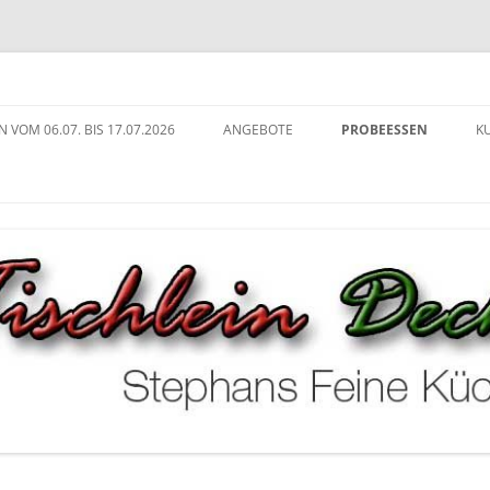
ng in Köln
che
N VOM 06.07. BIS 17.07.2026
ANGEBOTE
PROBEESSEN
K