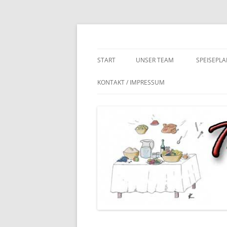
Zum
Inhalt
springen
Tischlein deck dich – das Kita & Schulcateri
stephans-feine-kue
START
UNSER TEAM
SPEISEPLA
KONTAKT / IMPRESSUM