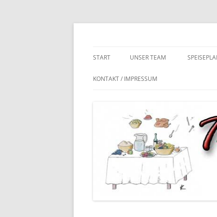
Zum
Inhalt
springen
Tischlein deck dich – das Kita & Schulcateri
stephans-feine-kue
START
UNSER TEAM
SPEISEPLA
KONTAKT / IMPRESSUM