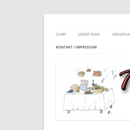
Zum
Inhalt
springen
Tischlein deck dich – das Kita & Schulcateri
stephans-feine-kue
START
UNSER TEAM
SPEISEPLA
KONTAKT / IMPRESSUM